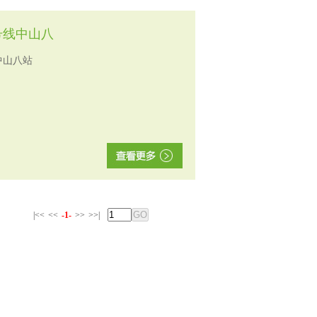
号线中山八
中山八站
|<<
<<
-1-
>>
>>|